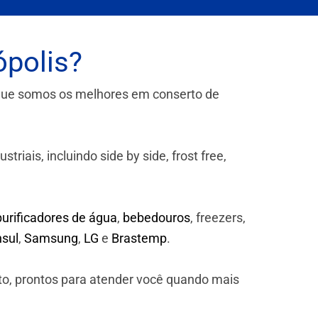
ópolis?
que somos os melhores em conserto de
iais, incluindo side by side, frost free,
purificadores de água
,
bebedouros
, freezers,
sul
,
Samsung
,
LG
e
Brastemp
.
to, prontos para atender você quando mais