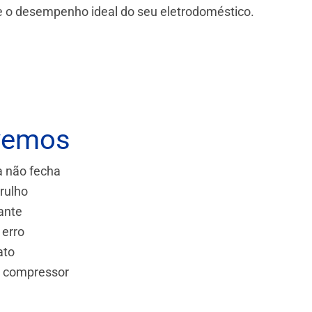
 e o desempenho ideal do seu eletrodoméstico.
vemos
a não fecha
rulho
ante
 erro
ato
e compressor