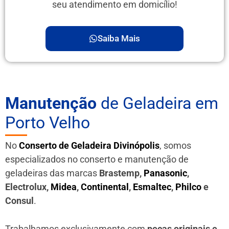
seu atendimento em domicílio!
Saiba Mais
Manutenção
de Geladeira em
Porto Velho
No
Conserto de Geladeira Divinópolis
, somos
especializados no conserto e manutenção de
geladeiras das marcas
Brastemp,
Panasonic
,
Electrolux,
Midea
,
Continental
,
Esmaltec
,
Philco
e
Consul
.
Trabalhamos exclusivamente com
peças originais e