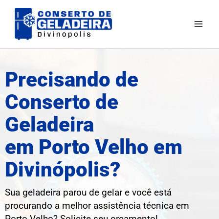
Ir
para
o
conteúdo
Precisando de
Conserto de
Geladeira
em Porto Velho em
Divinópolis?
Sua geladeira parou de gelar e você está
procurando a melhor assistência técnica em
Porto Velho? Solicite seu orçamento!