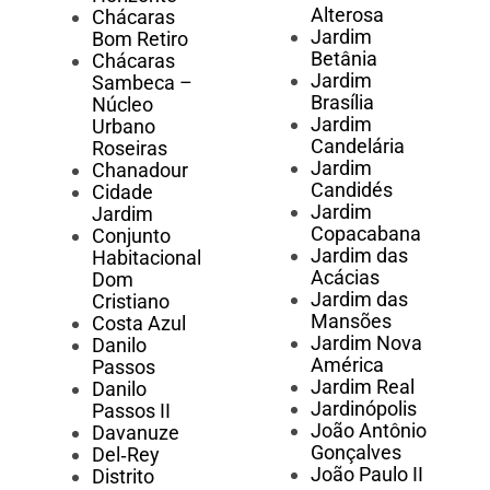
Alterosa
Chácaras
Jardim
Bom Retiro
Betânia
Chácaras
Jardim
Sambeca –
Brasília
Núcleo
Jardim
Urbano
Candelária
Roseiras
Jardim
Chanadour
Candidés
Cidade
Jardim
Jardim
Copacabana
Conjunto
Jardim das
Habitacional
Acácias
Dom
Jardim das
Cristiano
Mansões
Costa Azul
Jardim Nova
Danilo
América
Passos
Jardim Real
Danilo
Jardinópolis
Passos II
João Antônio
Davanuze
Gonçalves
Del‑Rey
João Paulo II
Distrito