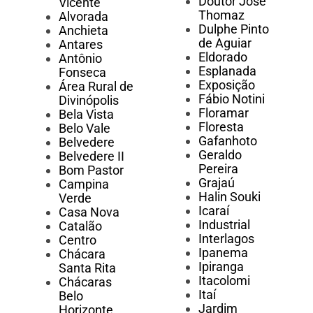
Doutor José
Vicente
Thomaz
Alvorada
Dulphe Pinto
Anchieta
de Aguiar
Antares
Eldorado
Antônio
Esplanada
Fonseca
Exposição
Área Rural de
Fábio Notini
Divinópolis
Floramar
Bela Vista
Floresta
Belo Vale
Gafanhoto
Belvedere
Geraldo
Belvedere II
Pereira
Bom Pastor
Grajaú
Campina
Halin Souki
Verde
Icaraí
Casa Nova
Industrial
Catalão
Interlagos
Centro
Ipanema
Chácara
Ipiranga
Santa Rita
Itacolomi
Chácaras
Itaí
Belo
Jardim
Horizonte